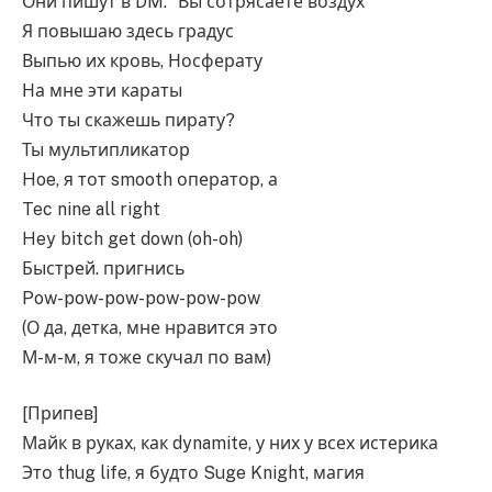
Они пишут в DM: “Вы сотрясаете воздух”
Я повышаю здесь градус
Выпью их кровь, Носферату
На мне эти караты
Что ты скажешь пирату?
Ты мультипликатор
Hoe, я тот smooth оператор, а
Tec nine all right
Hey bitch get down (oh-oh)
Быстрей. пригнись
Pow-pow-pow-pow-pow-pow
(О да, детка, мне нравится это
М-м-м, я тоже скучал по вам)
[Припев]
Майк в руках, как dynamite, у них у всех истерика
Это thug life, я будто Suge Knight, магия