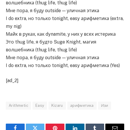
волшебника (thug life, thug life)
Мне пора, я буду outside — уличная этика
I do extra, но только tonight, easy арифметика (extra,
my nig)
Майк в руках, как dynamite, у них у всех истерика
Это thug life, я будто Suge Knight, магия
волшебника (thug life, thug life)
Мне пора, я буду outside — уличная этика
I do extra, но только tonight, easy арифметика (Yes)
[ad_2]
Arithmetic
Easy
Kizaru
арифметика
Изи