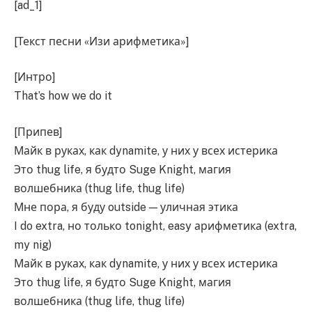
[ad_1]
[Текст песни «Изи арифметика»]
[Интро]
That’s how we do it
[Припев]
Майк в руках, как dynamite, у них у всех истерика
Это thug life, я будто Suge Knight, магия
волшебника (thug life, thug life)
Мне пора, я буду outside — уличная этика
I do extra, но только tonight, easy арифметика (extra,
my nig)
Майк в руках, как dynamite, у них у всех истерика
Это thug life, я будто Suge Knight, магия
волшебника (thug life, thug life)