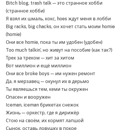
Bitch blog, trash talk — это странное хобби
(странное хобби)
Я взял их шмаль, кокс, hoes ждут меня в лобби
Big racks, big chacks, он хочет стать моим homie
(homie)
Они все homie, пока ты им удобен (удобен)
Too much talkin’, но живут на пособие (как так?)
Трек за треком — хит за хитом
Вот миллион и ещё миллион
Они все broke boys — им нужен ремонт
Да, я мерзавец — окунул их в дерьмо
Ты являешься тем, кеми ты окружен
Опасен и вооружен
Iceman, iceman брикетах снежок
Жизнь — оркестр, где я дирижёр
Стою на своём, их кормят лапшой
Сынок, оставь ловушку в покое