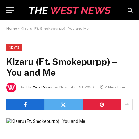
Home
»
Kizaru (Ft. Smokepurpp) – You and Me
NEWS
Kizaru (Ft. Smokepurpp) –
You and Me
By
The West News
November 13, 2020
2 Mins Read