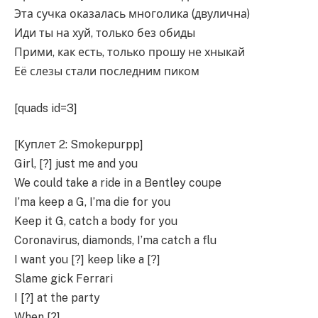
Эта сучка оказалась многолика (двулична)
Иди ты на хуй, только без обиды
Прими, как есть, только прошу не хныкай
Её слезы стали последним пиком
[quads id=3]
[Куплет 2: Smokepurpp]
Girl, [?] just me and you
We could take a ride in a Bentley coupe
I’ma keep a G, I’ma die for you
Keep it G, catch a body for you
Coronavirus, diamonds, I’ma catch a flu
I want you [?] keep like a [?]
Slame gick Ferrari
I [?] at the party
When [?]